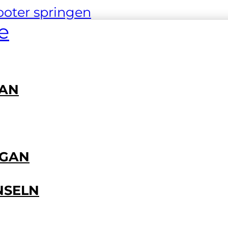
oter springen
e
GAN
NGAN
INSELN