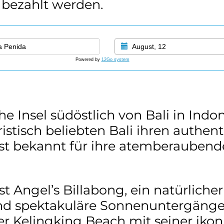
bezahlt werden.
August, 12
Powered by
12Go system
e Insel südöstlich von Bali in Indone
stisch beliebten Bali ihren authe
ist bekannt für ihre atemberaubend
t Angel’s Billabong, ein natürlicher
und spektakuläre Sonnenuntergänge 
er Kelingking Beach mit seiner ikon