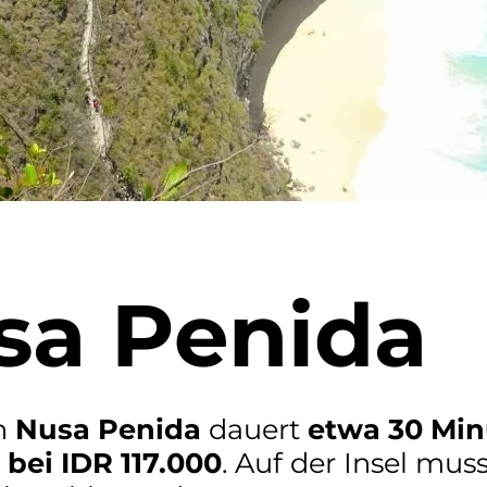
usa Penida
h
Nusa Penida
dauert
etwa 30 Mi
n
bei IDR 117.000
. Auf der Insel muss