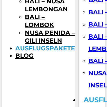
BALI – NUSA
LEMBONGAN
BALI 
BALI –
BALI 
LOMBOK
NUSA PENIDA –
BALI 
GILI INSELN
AUSFLUGSPAKETE
LEM
BLOG
BALI
NUSA 
INSE
AUSF