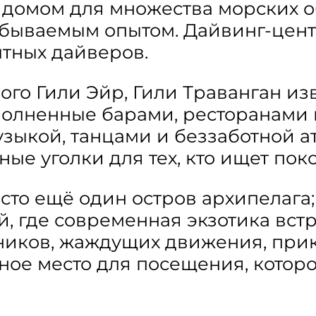
домом для множества морских об
абываемым опытом. Дайвинг-цент
ытных дайверов.
ого Гили Эйр, Гили Траванган из
аполненные барами, ресторанами
зыкой, танцами и беззаботной а
ые уголки для тех, кто ищет пок
осто ещё один остров архипелага
й, где современная экзотика вст
нников, жаждущих движения, при
ьное место для посещения, котор