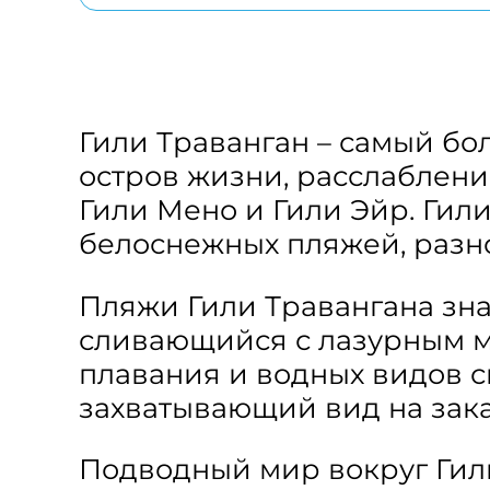
Гили Траванган – самый бо
остров жизни, расслаблени
Гили Мено и Гили Эйр. Гили
белоснежных пляжей, разно
Пляжи Гили Травангана зна
сливающийся с лазурным мо
плавания и водных видов с
захватывающий вид на зака
Подводный мир вокруг Гили