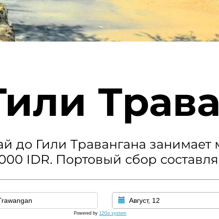
Гили Трав
й до Гили Травангана занимает м
 000 IDR. Портовый сбор составля
Август, 12
Powered by
12Go system