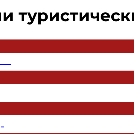
и туристическ
ан
р