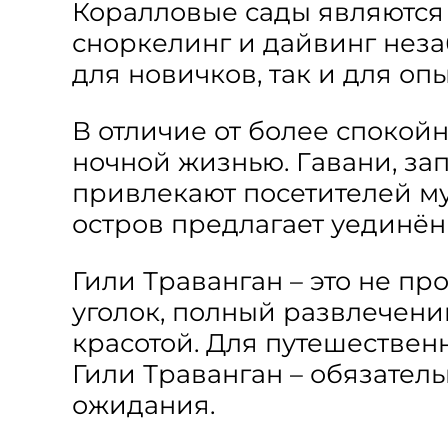
Коралловые сады являются 
сноркелинг и дайвинг нез
для новичков, так и для оп
В отличие от более спокойн
ночной жизнью. Гавани, з
привлекают посетителей му
остров предлагает уединённ
Гили Траванган – это не пр
уголок, полный развлечени
красотой. Для путешестве
Гили Траванган – обязател
ожидания.